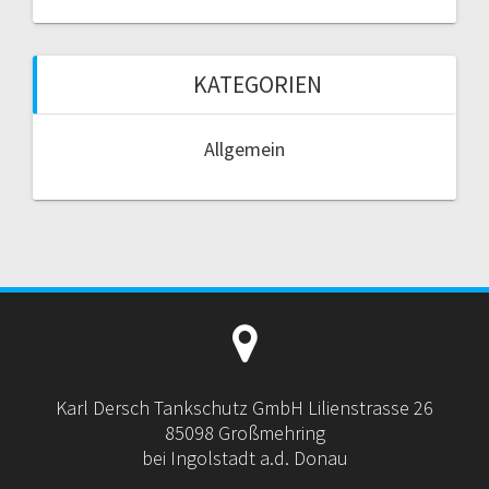
KATEGORIEN
Allgemein
Karl Dersch Tankschutz GmbH Lilienstrasse 26
85098 Großmehring
bei Ingolstadt a.d. Donau