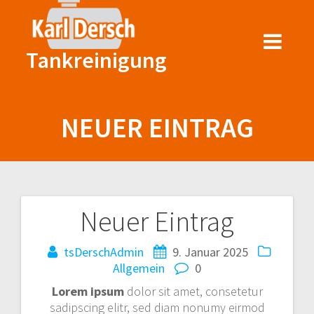
Zum
Inhalt
springen
Tankreinigung
NEUER EINTRAG
Neuer Eintrag
Beitragsnavigation
tsDerschAdmin
9. Januar 2025
Allgemein
0
Lorem ipsum
dolor sit amet, consetetur
sadipscing elitr, sed diam nonumy eirmod