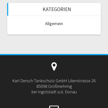
KATEGORIEN
Allgemein
Karl Dersch Tankschutz GmbH Lilienstrasse 26
85098 Großmehring
bei Ingolstadt a.d. Donau